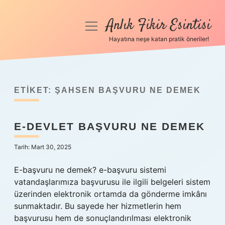
Anlık Fikir Esintisi
menüyü
aç
Hayatına neşe katan pratik öneriler!
Anasayfa
Gizlilik Politikası
ETIKET:
ŞAHSEN BAŞVURU NE DEMEK
Yasal Uyarı
E-DEVLET BAŞVURU NE DEMEK
Hakkımızda
Tarih: Mart 30, 2025
E-başvuru ne demek? e-başvuru sistemi
vatandaşlarımıza başvurusu ile ilgili belgeleri sistem
üzerinden elektronik ortamda da gönderme imkânı
sunmaktadır. Bu sayede her hizmetlerin hem
başvurusu hem de sonuçlandırılması elektronik