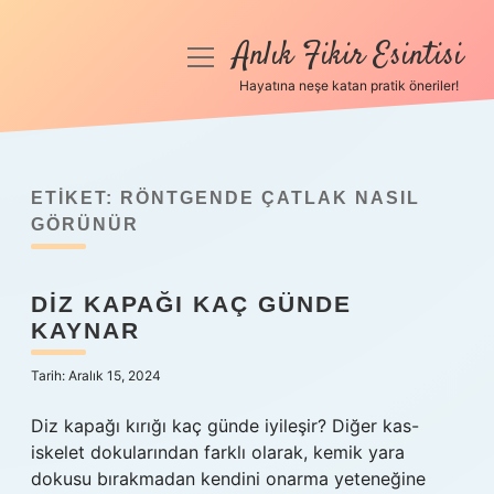
Anlık Fikir Esintisi
menüyü
aç
Hayatına neşe katan pratik öneriler!
Anasayfa
Gizlilik Politikası
ETIKET:
RÖNTGENDE ÇATLAK NASIL
Yasal Uyarı
GÖRÜNÜR
Hakkımızda
DIZ KAPAĞI KAÇ GÜNDE
KAYNAR
Tarih: Aralık 15, 2024
Diz kapağı kırığı kaç günde iyileşir? Diğer kas-
iskelet dokularından farklı olarak, kemik yara
dokusu bırakmadan kendini onarma yeteneğine