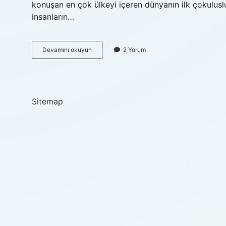
konuşan en çok ülkeyi içeren dünyanın ilk çokulus
insanların…
Roma
Devamını okuyun
2 Yorum
İmparatorluğu
ırkı
nedir
Sitemap