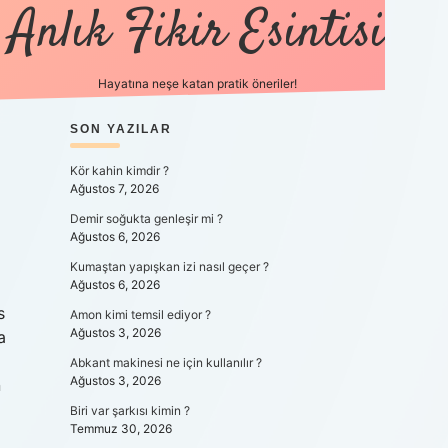
Anlık Fikir Esintisi
Hayatına neşe katan pratik öneriler!
SIDEBAR
SON YAZILAR
ilbet mobil giriş
betexpergiris.c
Kör kahin kimdir ?
Ağustos 7, 2026
Demir soğukta genleşir mi ?
Ağustos 6, 2026
Kumaştan yapışkan izi nasıl geçer ?
Ağustos 6, 2026
s
Amon kimi temsil ediyor ?
Ağustos 3, 2026
a
Abkant makinesi ne için kullanılır ?
Ağustos 3, 2026
n
Biri var şarkısı kimin ?
Temmuz 30, 2026