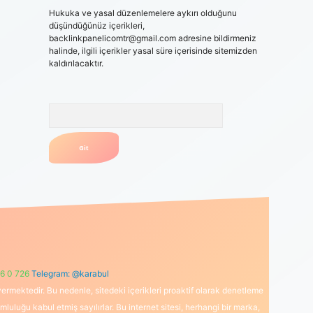
Hukuka ve yasal düzenlemelere aykırı olduğunu
düşündüğünüz içerikleri,
backlinkpanelicomtr@gmail.com
adresine bildirmeniz
halinde, ilgili içerikler yasal süre içerisinde sitemizden
kaldırılacaktır.
Arama
6 0 726
Telegram: @karabul
ermektedir. Bu nedenle, sitedeki içerikleri proaktif olarak denetleme
uğu kabul etmiş sayılırlar. Bu internet sitesi, herhangi bir marka,