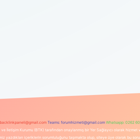
backlinkpaneli@gmail.com
Teams:
forumhizmeti@gmail.com
Whatsapp: 0262 60
i ve İletişim Kurumu (BTK) tarafından onaylanmış bir Yer Sağlayıcı olarak hizmet v
azdıkları içeriklerin sorumluluğunu taşımakta olup, siteye üye olarak bu sorumlul