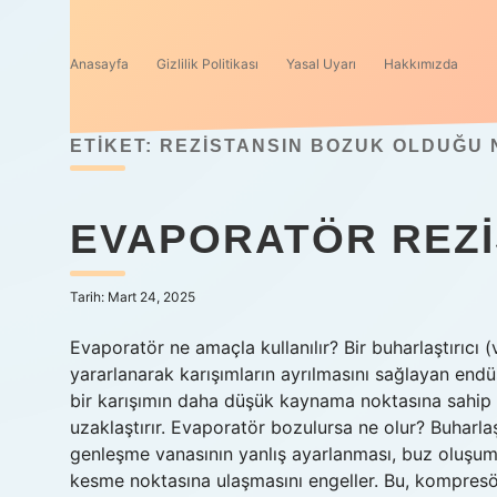
Anasayfa
Gizlilik Politikası
Yasal Uyarı
Hakkımızda
ETIKET:
REZISTANSIN BOZUK OLDUĞU N
EVAPORATÖR REZI
Tarih: Mart 24, 2025
Evaporatör ne amaçla kullanılır? Bir buharlaştırıcı 
yararlanarak karışımların ayrılmasını sağlayan endüstr
bir karışımın daha düşük kaynama noktasına sahip 
uzaklaştırır. Evaporatör bozulursa ne olur? Buharla
genleşme vanasının yanlış ayarlanması, buz oluşumuna
kesme noktasına ulaşmasını engeller. Bu, kompresör