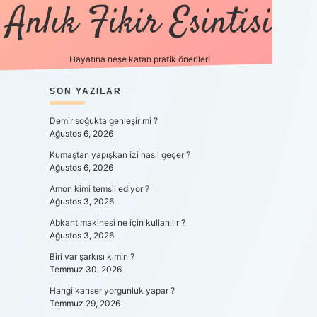
Anlık Fikir Esintisi
Hayatına neşe katan pratik öneriler!
SIDEBAR
SON YAZILAR
ilbet mobil giriş
betexpergiris.c
Demir soğukta genleşir mi ?
Ağustos 6, 2026
Kumaştan yapışkan izi nasıl geçer ?
Ağustos 6, 2026
Amon kimi temsil ediyor ?
Ağustos 3, 2026
Abkant makinesi ne için kullanılır ?
Ağustos 3, 2026
Biri var şarkısı kimin ?
Temmuz 30, 2026
Hangi kanser yorgunluk yapar ?
Temmuz 29, 2026