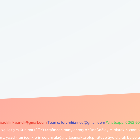
backlinkpaneli@gmail.com
Teams:
forumhizmeti@gmail.com
Whatsapp: 0262 60
i ve İletişim Kurumu (BTK) tarafından onaylanmış bir Yer Sağlayıcı olarak hizmet v
azdıkları içeriklerin sorumluluğunu taşımakta olup, siteye üye olarak bu sorumlul