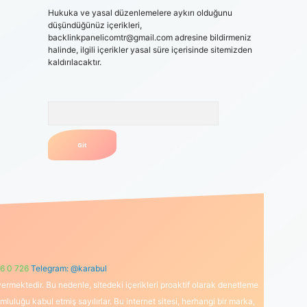
Hukuka ve yasal düzenlemelere aykırı olduğunu
düşündüğünüz içerikleri,
backlinkpanelicomtr@gmail.com
adresine bildirmeniz
halinde, ilgili içerikler yasal süre içerisinde sitemizden
kaldırılacaktır.
Arama
6 0 726
Telegram: @karabul
ermektedir. Bu nedenle, sitedeki içerikleri proaktif olarak denetleme
uğu kabul etmiş sayılırlar. Bu internet sitesi, herhangi bir marka,