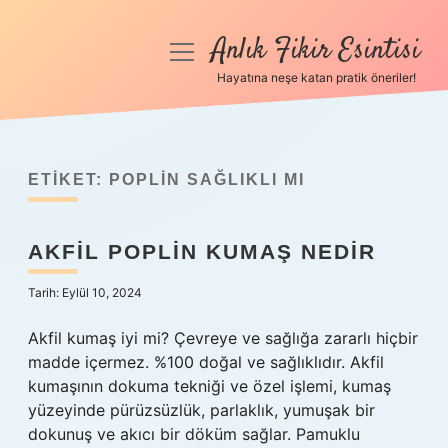
Anlık Fikir Esintisi
menüyü
aç
Hayatına neşe katan pratik öneriler!
Anasayfa
Gizlilik Politikası
ETIKET:
POPLIN SAĞLIKLI MI
Yasal Uyarı
AKFIL POPLIN KUMAŞ NEDIR
Hakkımızda
Tarih: Eylül 10, 2024
Akfil kumaş iyi mi? Çevreye ve sağlığa zararlı hiçbir
madde içermez. %100 doğal ve sağlıklıdır. Akfil
kumaşının dokuma tekniği ve özel işlemi, kumaş
yüzeyinde pürüzsüzlük, parlaklık, yumuşak bir
dokunuş ve akıcı bir döküm sağlar. Pamuklu