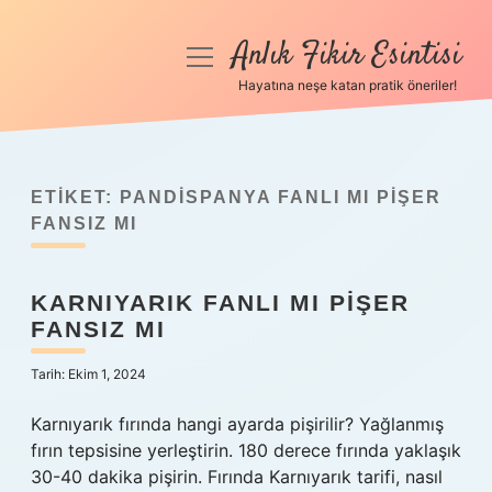
Anlık Fikir Esintisi
menüyü
aç
Hayatına neşe katan pratik öneriler!
Anasayfa
Gizlilik Politikası
ETIKET:
PANDISPANYA FANLI MI PIŞER
Yasal Uyarı
FANSIZ MI
Hakkımızda
KARNIYARIK FANLI MI PIŞER
FANSIZ MI
Tarih: Ekim 1, 2024
Karnıyarık fırında hangi ayarda pişirilir? Yağlanmış
fırın tepsisine yerleştirin. 180 derece fırında yaklaşık
30-40 dakika pişirin. Fırında Karnıyarık tarifi, nasıl