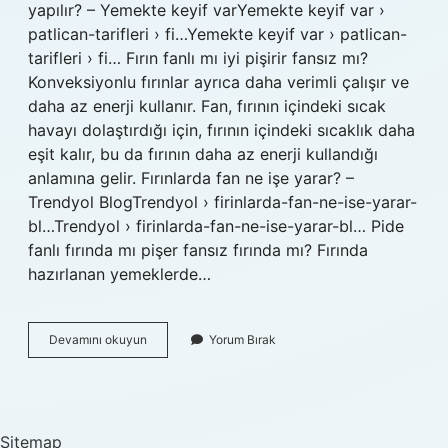
yapılır? – Yemekte keyif varYemekte keyif var ›
patlican-tarifleri › fi…Yemekte keyif var › patlican-
tarifleri › fi… Fırın fanlı mı iyi pişirir fansız mı?
Konveksiyonlu fırınlar ayrıca daha verimli çalışır ve
daha az enerji kullanır. Fan, fırının içindeki sıcak
havayı dolaştırdığı için, fırının içindeki sıcaklık daha
eşit kalır, bu da fırının daha az enerji kullandığı
anlamına gelir. Fırınlarda fan ne işe yarar? –
Trendyol BlogTrendyol › firinlarda-fan-ne-ise-yarar-
bl…Trendyol › firinlarda-fan-ne-ise-yarar-bl… Pide
fanlı fırında mı pişer fansız fırında mı? Fırında
hazırlanan yemeklerde…
Karnıyarık
Devamını okuyun
Yorum Bırak
Fanlı
Mı
Pişer
Fansız
Mı
Sitemap