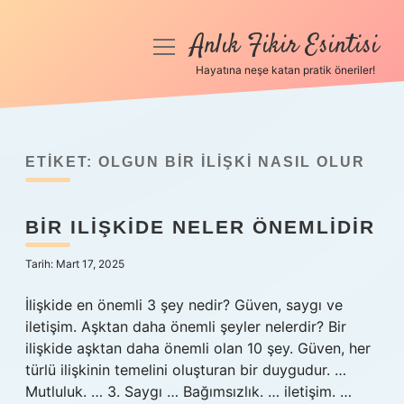
Anlık Fikir Esintisi
menüyü
aç
Hayatına neşe katan pratik öneriler!
Anasayfa
Gizlilik Politikası
ETIKET:
OLGUN BIR ILIŞKI NASIL OLUR
Yasal Uyarı
BIR ILIŞKIDE NELER ÖNEMLIDIR
Hakkımızda
Tarih: Mart 17, 2025
İlişkide en önemli 3 şey nedir? Güven, saygı ve
iletişim. Aşktan daha önemli şeyler nelerdir? Bir
ilişkide aşktan daha önemli olan 10 şey. Güven, her
türlü ilişkinin temelini oluşturan bir duygudur. …
Mutluluk. … 3. Saygı … Bağımsızlık. … iletişim. …