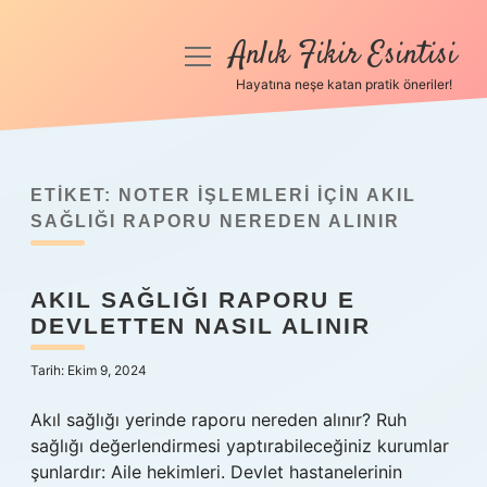
Anlık Fikir Esintisi
menüyü
aç
Hayatına neşe katan pratik öneriler!
Anasayfa
Gizlilik Politikası
ETIKET:
NOTER IŞLEMLERI IÇIN AKIL
Yasal Uyarı
SAĞLIĞI RAPORU NEREDEN ALINIR
Hakkımızda
AKIL SAĞLIĞI RAPORU E
DEVLETTEN NASIL ALINIR
Tarih: Ekim 9, 2024
Akıl sağlığı yerinde raporu nereden alınır? Ruh
sağlığı değerlendirmesi yaptırabileceğiniz kurumlar
şunlardır: Aile hekimleri. Devlet hastanelerinin