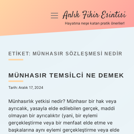
Anlık Fikir Esintisi
menüyü
aç
Hayatına neşe katan pratik öneriler!
Anasayfa
Gizlilik Politikası
ETIKET:
MÜNHASIR SÖZLEŞMESI NEDIR
Yasal Uyarı
MÜNHASIR TEMSILCI NE DEMEK
Hakkımızda
Tarih: Aralık 17, 2024
Münhasırlık yetkisi nedir? Münhasır bir hak veya
ayrıcalık, yasayla elde edilebilen gerçek, maddi
olmayan bir ayrıcalıktır (yani, bir eylemi
gerçekleştirme veya bir menfaat elde etme ve
başkalarına aynı eylemi gerçekleştirme veya elde