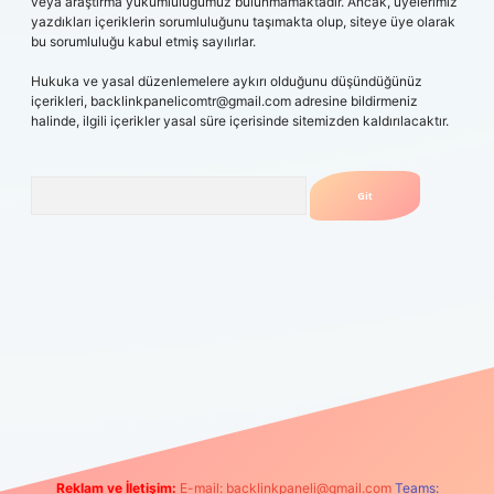
veya araştırma yükümlülüğümüz bulunmamaktadır. Ancak, üyelerimiz
yazdıkları içeriklerin sorumluluğunu taşımakta olup, siteye üye olarak
bu sorumluluğu kabul etmiş sayılırlar.
Hukuka ve yasal düzenlemelere aykırı olduğunu düşündüğünüz
içerikleri,
backlinkpanelicomtr@gmail.com
adresine bildirmeniz
halinde, ilgili içerikler yasal süre içerisinde sitemizden kaldırılacaktır.
Arama
obil giriş
betexpergiris.casino
betexper güncel giriş
Reklam ve İletişim:
E-mail:
backlinkpaneli@gmail.com
Teams: