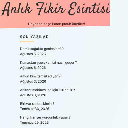
Anlık Fikir Esintisi
Hayatına neşe katan pratik öneriler!
SIDEBAR
SON YAZILAR
ilbet mobil giriş
Demir soğukta genleşir mi ?
Ağustos 6, 2026
Kumaştan yapışkan izi nasıl geçer ?
Ağustos 6, 2026
Amon kimi temsil ediyor ?
Ağustos 3, 2026
Abkant makinesi ne için kullanılır ?
Ağustos 3, 2026
Biri var şarkısı kimin ?
Temmuz 30, 2026
Hangi kanser yorgunluk yapar ?
Temmuz 29, 2026