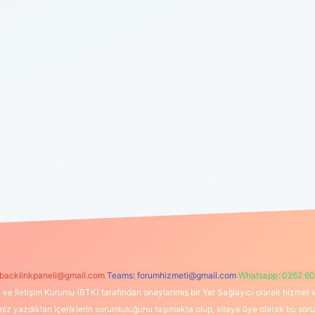
backlinkpaneli@gmail.com
Teams:
forumhizmeti@gmail.com
Whatsapp: 0262 60
i ve İletişim Kurumu (BTK) tarafından onaylanmış bir Yer Sağlayıcı olarak hizmet v
azdıkları içeriklerin sorumluluğunu taşımakta olup, siteye üye olarak bu sorumlul