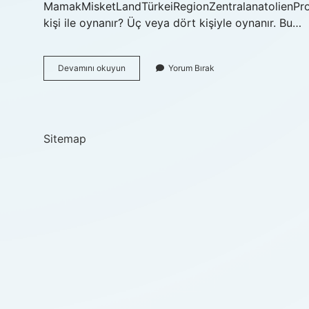
MamakMisketLandTürkeiRegionZentralanatolienPro
kişi ile oynanır? Üç veya dört kişiyle oynanır. Bu…
Misket
Devamını okuyun
Yorum Bırak
Oyunu
Nerede
Oynanır
Sitemap