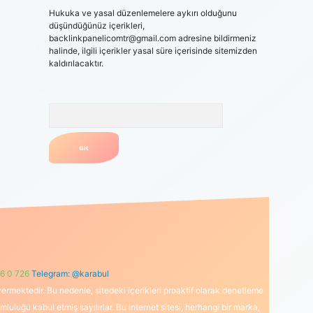
Hukuka ve yasal düzenlemelere aykırı olduğunu
düşündüğünüz içerikleri,
backlinkpanelicomtr@gmail.com
adresine bildirmeniz
halinde, ilgili içerikler yasal süre içerisinde sitemizden
kaldırılacaktır.
Arama
6 0 726
Telegram: @karabul
ermektedir. Bu nedenle, sitedeki içerikleri proaktif olarak denetleme
uğu kabul etmiş sayılırlar. Bu internet sitesi, herhangi bir marka,