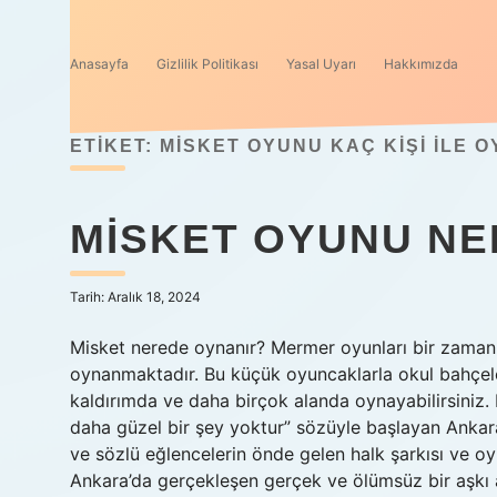
Anasayfa
Gizlilik Politikası
Yasal Uyarı
Hakkımızda
ETIKET:
MISKET OYUNU KAÇ KIŞI ILE 
MISKET OYUNU NE
Tarih: Aralık 18, 2024
Misket nerede oynanır? Mermer oyunları bir zamanl
oynanmaktadır. Bu küçük oyuncaklarla okul bahçele
kaldırımda ve daha birçok alanda oynayabilirsiniz.
daha güzel bir şey yoktur” sözüyle başlayan Ankara
ve sözlü eğlencelerin önde gelen halk şarkısı ve o
Ankara’da gerçekleşen gerçek ve ölümsüz bir aşkı an