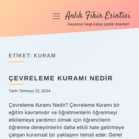
Anlık Fikir Esintisi
menüyü
aç
Hayatına neşe katan pratik öneriler!
Anasayfa
Gizlilik Politikası
ETIKET:
KURAM
Yasal Uyarı
ÇEVRELEME KURAMI NEDIR
Hakkımızda
Tarih: Temmuz 22, 2024
Çevreleme Kuramı Nedir? Çevreleme Kuramı bir
eğitim kavramıdır ve öğretmenlerin öğrenmeyi
etkilemeye yardımcı olmak için öğrencilerin
öğrenme deneyimlerini daha etkili hale getirmeye
çalışan kuramsal bir yaklaşımı temsil eder. Genel