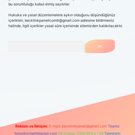
bu sorumluluğu kabul etmiş sayılırlar.
Hukuka ve yasal düzenlemelere aykırı olduğunu düşündüğünüz
içerikleri,
backlinkpanelicomtr@gmail.com
adresine bildirmeniz
halinde, ilgili içerikler yasal süre içerisinde sitemizden kaldırılacaktır.
Arama
 mobil giriş
betexpergiris.casino
betexper güncel giriş
Reklam ve İletişim:
E-mail:
backlinkpaneli@gmail.com
Teams:
forumhizmeti@gmail.com
Whatsapp: 0262 606 0 726
Telegram: