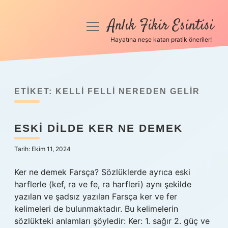
Anlık Fikir Esintisi
menüyü
aç
Hayatına neşe katan pratik öneriler!
Anasayfa
Gizlilik Politikası
ETIKET:
KELLI FELLI NEREDEN GELIR
Yasal Uyarı
ESKI DILDE KER NE DEMEK
Hakkımızda
Tarih: Ekim 11, 2024
Ker ne demek Farsça? Sözlüklerde ayrıca eski
harflerle (kef, ra ve fe, ra harfleri) aynı şekilde
yazılan ve şadsız yazılan Farsça ker ve fer
kelimeleri de bulunmaktadır. Bu kelimelerin
sözlükteki anlamları şöyledir: Ker: 1. sağır 2. güç ve