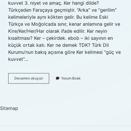
kuvvet 3. niyet ve amaç. Ker hangi dilde?
Türkçeden Farsçaya geçmiştir. “Arka” ve “gerilim”
kelimeleriyle aynı kökten gelir. Bu kelime Eski
Türkçe ve Moğolcada sınır, kenar anlamına gelir ve
Kire/Ker/Her/Har olarak ifade edilir. Ker neyin
kısaltması? Ker – çekirdek. ebob – iki sayının en
küçük ortak katı. Ker ne demek TDK? Türk Dil
Kurumu’nun bakış açısına göre Ker kelimesi “güç ve
kuvvet”…
Eski
Devamını okuyun
Yorum Bırak
Dilde
Ker
Ne
Demek
Sitemap