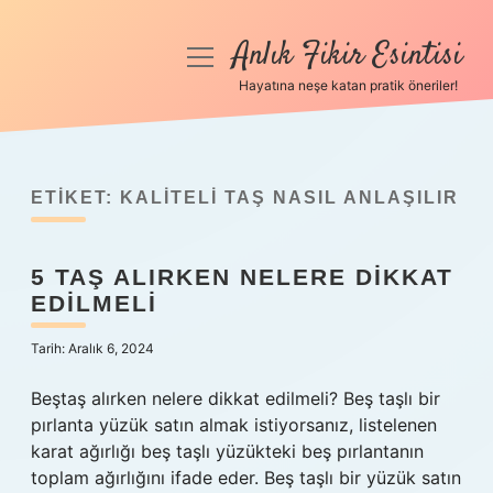
Anlık Fikir Esintisi
menüyü
aç
Hayatına neşe katan pratik öneriler!
Anasayfa
Gizlilik Politikası
ETIKET:
KALITELI TAŞ NASIL ANLAŞILIR
Yasal Uyarı
5 TAŞ ALIRKEN NELERE DIKKAT
Hakkımızda
EDILMELI
Tarih: Aralık 6, 2024
Beştaş alırken nelere dikkat edilmeli? Beş taşlı bir
pırlanta yüzük satın almak istiyorsanız, listelenen
karat ağırlığı beş taşlı yüzükteki beş pırlantanın
toplam ağırlığını ifade eder. Beş taşlı bir yüzük satın