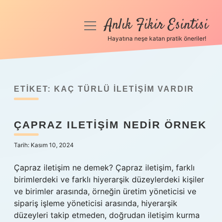
Anlık Fikir Esintisi
menüyü
aç
Hayatına neşe katan pratik öneriler!
Anasayfa
Gizlilik Politikası
ETIKET:
KAÇ TÜRLÜ ILETIŞIM VARDIR
Yasal Uyarı
ÇAPRAZ ILETIŞIM NEDIR ÖRNEK
Hakkımızda
Tarih: Kasım 10, 2024
Çapraz iletişim ne demek? Çapraz iletişim, farklı
birimlerdeki ve farklı hiyerarşik düzeylerdeki kişiler
ve birimler arasında, örneğin üretim yöneticisi ve
sipariş işleme yöneticisi arasında, hiyerarşik
düzeyleri takip etmeden, doğrudan iletişim kurma