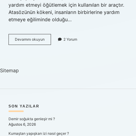
yardım etmeyi öğütlemek için kullanılan bir araçtır.
Atasözünün kökeni, insanların birbirlerine yardım
etmeye eğiliminde olduğu…
Adam
Devamını okuyun
2 Yorum
adama
gerek
olur
ne
demek
Sitemap
TDK
SIDEBAR
SON YAZILAR
Demir soğukta genleşir mi ?
Ağustos 6, 2026
Kumaştan yapışkan izi nasıl geçer ?