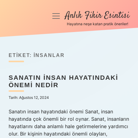
Anlık Fikir Esintisi
menüyü
aç
Hayatına neşe katan pratik öneriler!
Anasayfa
Gizlilik Politikası
ETIKET:
INSANLAR
Yasal Uyarı
SANATIN INSAN HAYATINDAKI
Hakkımızda
ÖNEMI NEDIR
Tarih: Ağustos 12, 2024
Sanatın insan hayatındaki önemi Sanat, insan
hayatında çok önemli bir rol oynar. Sanat, insanların
hayatlarını daha anlamlı hale getirmelerine yardımcı
olur. Bir kişinin hayatındaki önemli olayları,