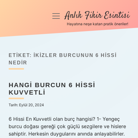
Anlık Fikir Esintisi
menüyü
aç
Hayatına neşe katan pratik öneriler!
Anasayfa
Gizlilik Politikası
ETIKET:
İKIZLER BURCUNUN 6 HISSI
Yasal Uyarı
NEDIR
Hakkımızda
HANGI BURCUN 6 HISSI
KUVVETLI
Tarih: Eylül 20, 2024
6 Hissi En Kuvvetli olan burç hangisi? 1- Yengeç
burcu doğası gereği çok güçlü sezgilere ve hislere
sahiptir. Herkesin duygularını anında anlayabilirler.