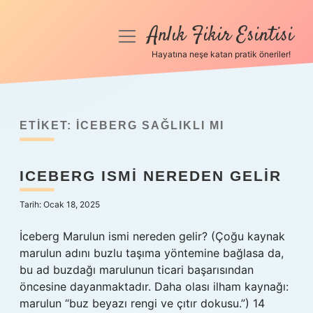
Anlık Fikir Esintisi
menüyü
aç
Hayatına neşe katan pratik öneriler!
Anasayfa
Gizlilik Politikası
ETIKET:
İCEBERG SAĞLIKLI MI
Yasal Uyarı
ICEBERG ISMI NEREDEN GELIR
Hakkımızda
Tarih: Ocak 18, 2025
İceberg Marulun ismi nereden gelir? (Çoğu kaynak
marulun adını buzlu taşıma yöntemine bağlasa da,
bu ad buzdağı marulunun ticari başarısından
öncesine dayanmaktadır. Daha olası ilham kaynağı:
marulun “buz beyazı rengi ve çıtır dokusu.”) 14