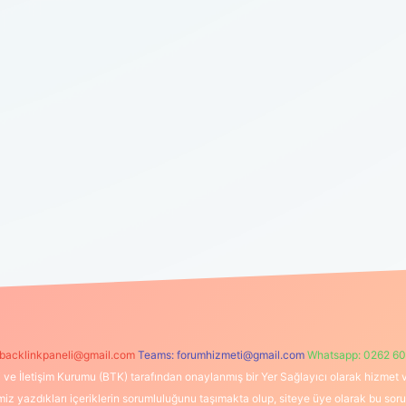
backlinkpaneli@gmail.com
Teams:
forumhizmeti@gmail.com
Whatsapp: 0262 60
i ve İletişim Kurumu (BTK) tarafından onaylanmış bir Yer Sağlayıcı olarak hizmet v
azdıkları içeriklerin sorumluluğunu taşımakta olup, siteye üye olarak bu sorumlul