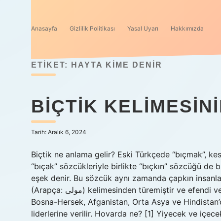
Anasayfa
Gizlilik Politikası
Yasal Uyarı
Hakkımızda
ETIKET:
HAYTA KIME DENIR
BIÇTIK KELIMESIN
Tarih: Aralık 6, 2024
Biçtik ne anlama gelir? Eski Türkçede “bıçmak”, kes
“bıçak” sözcükleriyle birlikte “bıçkın” sözcüğü de 
eşek denir. Bu sözcük aynı zamanda çapkın insanla
(Arapça: مولی) kelimesinden türemiştir ve efendi veya sahip anlamına gelir. İslam dünyasının çoğunda, İran,
Bosna-Hersek, Afganistan, Orta Asya ve Hindistan’da
liderlerine verilir. Hovarda ne? [1] Yiyecek ve iç