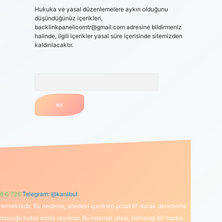
Hukuka ve yasal düzenlemelere aykırı olduğunu
düşündüğünüz içerikleri,
backlinkpanelicomtr@gmail.com
adresine bildirmeniz
halinde, ilgili içerikler yasal süre içerisinde sitemizden
kaldırılacaktır.
Arama
6 0 726
Telegram: @karabul
ermektedir. Bu nedenle, sitedeki içerikleri proaktif olarak denetleme
uğu kabul etmiş sayılırlar. Bu internet sitesi, herhangi bir marka,