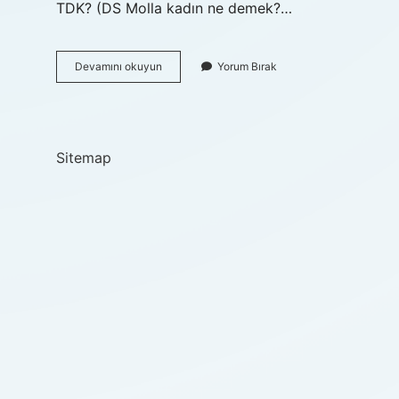
TDK? (DS Molla kadın ne demek?…
Biçtik
Devamını okuyun
Yorum Bırak
Kelimesinin
Anlamı
Nedir
Sitemap