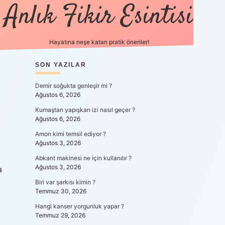
Anlık Fikir Esintisi
Hayatına neşe katan pratik öneriler!
SIDEBAR
SON YAZILAR
ilbet mobil giriş
betexpergiris.
Demir soğukta genleşir mi ?
Ağustos 6, 2026
Kumaştan yapışkan izi nasıl geçer ?
Ağustos 6, 2026
Amon kimi temsil ediyor ?
Ağustos 3, 2026
Abkant makinesi ne için kullanılır ?
Ağustos 3, 2026
a
Biri var şarkısı kimin ?
Temmuz 30, 2026
Hangi kanser yorgunluk yapar ?
Temmuz 29, 2026