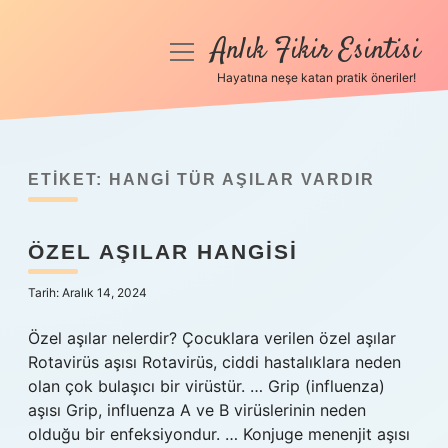
Anlık Fikir Esintisi
menüyü
aç
Hayatına neşe katan pratik öneriler!
Anasayfa
Gizlilik Politikası
ETIKET:
HANGI TÜR AŞILAR VARDIR
Yasal Uyarı
ÖZEL AŞILAR HANGISI
Hakkımızda
Tarih: Aralık 14, 2024
Özel aşılar nelerdir? Çocuklara verilen özel aşılar
Rotavirüs aşısı Rotavirüs, ciddi hastalıklara neden
olan çok bulaşıcı bir virüstür. … Grip (influenza)
aşısı Grip, influenza A ve B virüslerinin neden
olduğu bir enfeksiyondur. … Konjuge menenjit aşısı