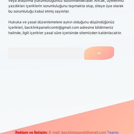
veya araştırma yükümlülüğümüz bulunmamaktadır. Ancak, üyelerimiz
yazdıkları içeriklerin sorumluluğunu taşımakta olup, siteye üye olarak
bu sorumluluğu kabul etmiş sayılırlar.
Hukuka ve yasal düzenlemelere aykırı olduğunu düşündüğünüz
içerikleri,
backlinkpanelicomtr@gmail.com
adresine bildirmeniz
halinde, ilgili içerikler yasal süre içerisinde sitemizden kaldırılacaktır.
Arama
iris.casino
betexper güncel giriş
Reklam ve İletişim:
E-mail:
backlinkpaneli@gmail.com
Teams: