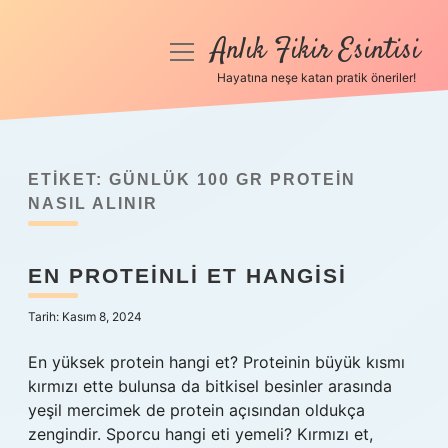
Anlık Fikir Esintisi
menüyü
aç
Hayatına neşe katan pratik öneriler!
Anasayfa
Gizlilik Politikası
ETIKET:
GÜNLÜK 100 GR PROTEIN
Yasal Uyarı
NASIL ALINIR
Hakkımızda
EN PROTEINLI ET HANGISI
Tarih: Kasım 8, 2024
En yüksek protein hangi et? Proteinin büyük kısmı
kırmızı ette bulunsa da bitkisel besinler arasında
yeşil mercimek de protein açısından oldukça
zengindir. Sporcu hangi eti yemeli? Kırmızı et,