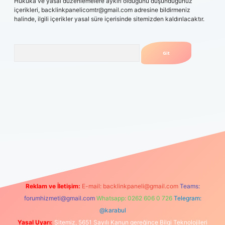
Hukuka ve yasal düzenlemelere aykırı olduğunu düşündüğünüz
içerikleri,
backlinkpanelicomtr@gmail.com
adresine bildirmeniz
halinde, ilgili içerikler yasal süre içerisinde sitemizden kaldırılacaktır.
Arama
mobil giriş
betexpergiris.casino
betexper güncel giriş
Reklam ve İletişim:
E-mail:
backlinkpaneli@gmail.com
Teams:
forumhizmeti@gmail.com
Whatsapp: 0262 606 0 726
Telegram:
@karabul
Yasal Uyarı:
Sitemiz, 5651 Sayılı Kanun gereğince Bilgi Teknolojileri