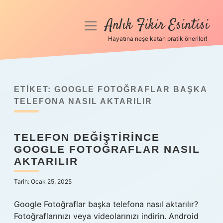
Anlık Fikir Esintisi
menüyü
aç
Hayatına neşe katan pratik öneriler!
Anasayfa
Gizlilik Politikası
ETIKET:
GOOGLE FOTOĞRAFLAR BAŞKA
Yasal Uyarı
TELEFONA NASIL AKTARILIR
Hakkımızda
TELEFON DEĞIŞTIRINCE
GOOGLE FOTOĞRAFLAR NASIL
AKTARILIR
Tarih: Ocak 25, 2025
Google Fotoğraflar başka telefona nasıl aktarılır?
Fotoğraflarınızı veya videolarınızı indirin. Android