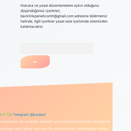
Hukuka ve yasal düzenlemelere aykırı olduğunu
düşündüğünüz içerikleri,
backlinkpanelicomtr@gmail.com
adresine bildirmeniz
halinde, ilgili içerikler yasal süre içerisinde sitemizden
kaldırılacaktır.
Arama
6 0 726
Telegram: @karabul
ermektedir. Bu nedenle, sitedeki içerikleri proaktif olarak denetleme
uğu kabul etmiş sayılırlar. Bu internet sitesi, herhangi bir marka,