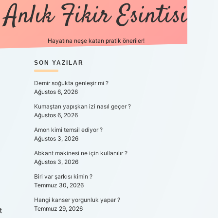
Anlık Fikir Esintisi
Hayatına neşe katan pratik öneriler!
SIDEBAR
SON YAZILAR
ilbet mobil giriş
betexpergiris.c
Demir soğukta genleşir mi ?
Ağustos 6, 2026
Kumaştan yapışkan izi nasıl geçer ?
Ağustos 6, 2026
Amon kimi temsil ediyor ?
Ağustos 3, 2026
Abkant makinesi ne için kullanılır ?
Ağustos 3, 2026
Biri var şarkısı kimin ?
Temmuz 30, 2026
Hangi kanser yorgunluk yapar ?
Temmuz 29, 2026
t