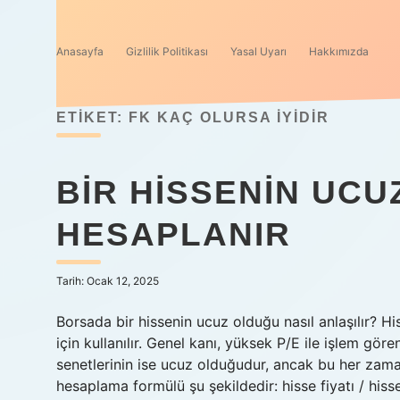
Anasayfa
Gizlilik Politikası
Yasal Uyarı
Hakkımızda
ETIKET:
FK KAÇ OLURSA IYIDIR
BIR HISSENIN UC
HESAPLANIR
Tarih: Ocak 12, 2025
Borsada bir hissenin ucuz olduğu nasıl anlaşılır? 
için kullanılır. Genel kanı, yüksek P/E ile işlem gör
senetlerinin ise ucuz olduğudur, ancak bu her zaman
hesaplama formülü şu şekildedir: hisse fiyatı / his