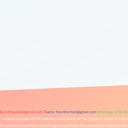
backlinkpaneli@gmail.com
Teams:
forumhizmeti@gmail.com
Whatsapp: 0262 60
i ve İletişim Kurumu (BTK) tarafından onaylanmış bir Yer Sağlayıcı olarak hizmet v
azdıkları içeriklerin sorumluluğunu taşımakta olup, siteye üye olarak bu sorumlul