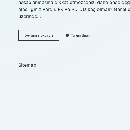
hesaplanmasına dikkat etmezseniz, daha önce değer
olasılığınız vardır. FK ve PD DD kaç olmalı? Genel o
üzerinde…
Bir
Devamını okuyun
Yorum Bırak
Hissenin
Ucuz
Olduğunu
Nasıl
Hesaplanır
Sitemap