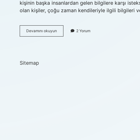
kişinin başka insanlardan gelen bilgilere karşı isteks
olan kişiler, çoğu zaman kendileriyle ilgili bilgile
Cehaletin
Devamını okuyun
2 Yorum
eş
anlamı
nedir
Sitemap