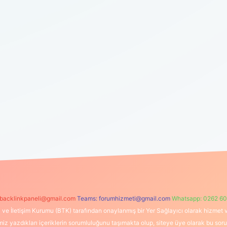
backlinkpaneli@gmail.com
Teams:
forumhizmeti@gmail.com
Whatsapp: 0262 60
i ve İletişim Kurumu (BTK) tarafından onaylanmış bir Yer Sağlayıcı olarak hizmet v
azdıkları içeriklerin sorumluluğunu taşımakta olup, siteye üye olarak bu sorumlul