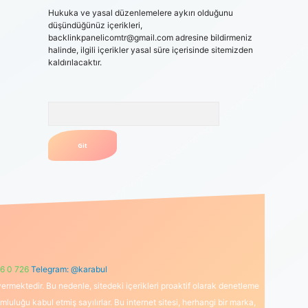
Hukuka ve yasal düzenlemelere aykırı olduğunu
düşündüğünüz içerikleri,
backlinkpanelicomtr@gmail.com
adresine bildirmeniz
halinde, ilgili içerikler yasal süre içerisinde sitemizden
kaldırılacaktır.
Arama
6 0 726
Telegram: @karabul
ermektedir. Bu nedenle, sitedeki içerikleri proaktif olarak denetleme
uğu kabul etmiş sayılırlar. Bu internet sitesi, herhangi bir marka,