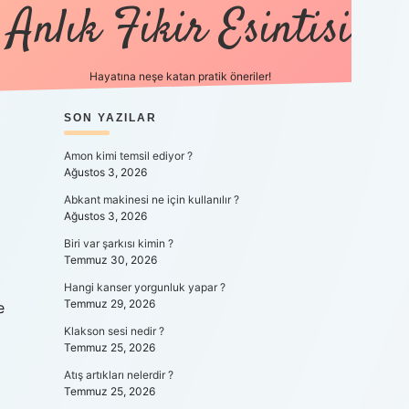
Anlık Fikir Esintisi
Hayatına neşe katan pratik öneriler!
SIDEBAR
SON YAZILAR
ilbet mobil giriş
betexpergiris.ca
Amon kimi temsil ediyor ?
Ağustos 3, 2026
Abkant makinesi ne için kullanılır ?
Ağustos 3, 2026
Biri var şarkısı kimin ?
Temmuz 30, 2026
Hangi kanser yorgunluk yapar ?
Temmuz 29, 2026
e
Klakson sesi nedir ?
Temmuz 25, 2026
Atış artıkları nelerdir ?
Temmuz 25, 2026