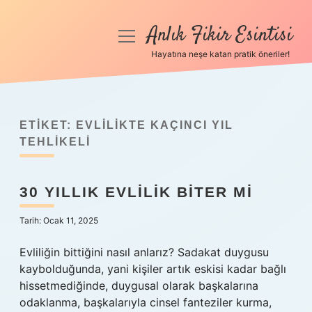
Anlık Fikir Esintisi
menüyü
aç
Hayatına neşe katan pratik öneriler!
Anasayfa
Gizlilik Politikası
ETIKET:
EVLILIKTE KAÇINCI YIL
Yasal Uyarı
TEHLIKELI
Hakkımızda
30 YILLIK EVLILIK BITER MI
Tarih: Ocak 11, 2025
Evliliğin bittiğini nasıl anlarız? Sadakat duygusu
kaybolduğunda, yani kişiler artık eskisi kadar bağlı
hissetmediğinde, duygusal olarak başkalarına
odaklanma, başkalarıyla cinsel fanteziler kurma,