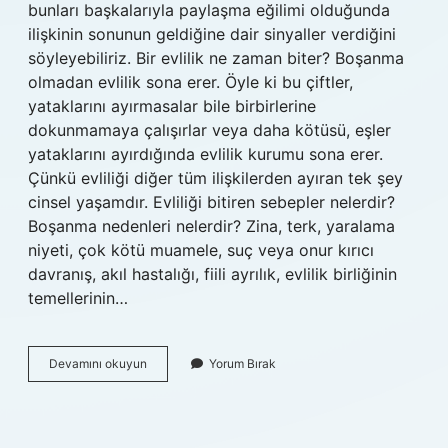
bunları başkalarıyla paylaşma eğilimi olduğunda
ilişkinin sonunun geldiğine dair sinyaller verdiğini
söyleyebiliriz. Bir evlilik ne zaman biter? Boşanma
olmadan evlilik sona erer. Öyle ki bu çiftler,
yataklarını ayırmasalar bile birbirlerine
dokunmamaya çalışırlar veya daha kötüsü, eşler
yataklarını ayırdığında evlilik kurumu sona erer.
Çünkü evliliği diğer tüm ilişkilerden ayıran tek şey
cinsel yaşamdır. Evliliği bitiren sebepler nelerdir?
Boşanma nedenleri nelerdir? Zina, terk, yaralama
niyeti, çok kötü muamele, suç veya onur kırıcı
davranış, akıl hastalığı, fiili ayrılık, evlilik birliğinin
temellerinin…
30
Devamını okuyun
Yorum Bırak
Yıllık
Evlilik
Biter
Mi