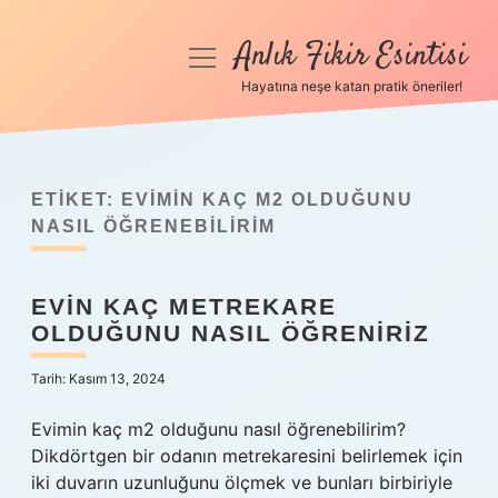
Anlık Fikir Esintisi
menüyü
aç
Hayatına neşe katan pratik öneriler!
Anasayfa
Gizlilik Politikası
ETIKET:
EVIMIN KAÇ M2 OLDUĞUNU
Yasal Uyarı
NASIL ÖĞRENEBILIRIM
Hakkımızda
EVIN KAÇ METREKARE
OLDUĞUNU NASIL ÖĞRENIRIZ
Tarih: Kasım 13, 2024
Evimin kaç m2 olduğunu nasıl öğrenebilirim?
Dikdörtgen bir odanın metrekaresini belirlemek için
iki duvarın uzunluğunu ölçmek ve bunları birbiriyle