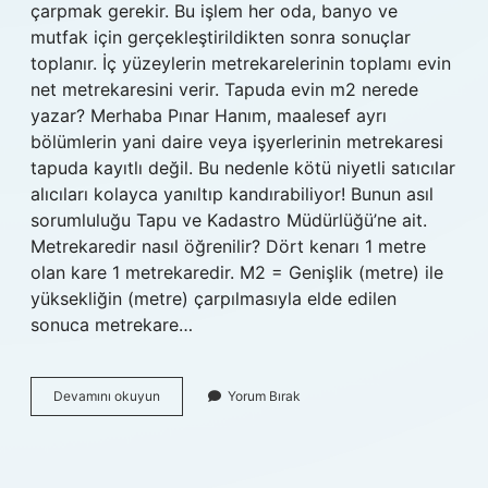
çarpmak gerekir. Bu işlem her oda, banyo ve
mutfak için gerçekleştirildikten sonra sonuçlar
toplanır. İç yüzeylerin metrekarelerinin toplamı evin
net metrekaresini verir. Tapuda evin m2 nerede
yazar? Merhaba Pınar Hanım, maalesef ayrı
bölümlerin yani daire veya işyerlerinin metrekaresi
tapuda kayıtlı değil. Bu nedenle kötü niyetli satıcılar
alıcıları kolayca yanıltıp kandırabiliyor! Bunun asıl
sorumluluğu Tapu ve Kadastro Müdürlüğü’ne ait.
Metrekaredir nasıl öğrenilir? Dört kenarı 1 metre
olan kare 1 metrekaredir. M2 = Genişlik (metre) ile
yüksekliğin (metre) çarpılmasıyla elde edilen
sonuca metrekare…
Evin
Devamını okuyun
Yorum Bırak
Kaç
Metrekare
Olduğunu
Nasıl