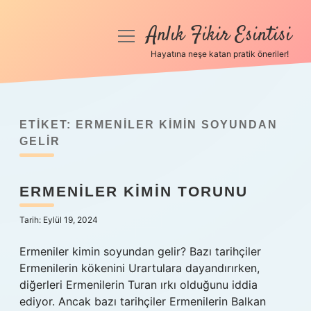
Anlık Fikir Esintisi
menüyü
aç
Hayatına neşe katan pratik öneriler!
Anasayfa
Gizlilik Politikası
ETIKET:
ERMENILER KIMIN SOYUNDAN
Yasal Uyarı
GELIR
Hakkımızda
ERMENILER KIMIN TORUNU
Tarih: Eylül 19, 2024
Ermeniler kimin soyundan gelir? Bazı tarihçiler
Ermenilerin kökenini Urartulara dayandırırken,
diğerleri Ermenilerin Turan ırkı olduğunu iddia
ediyor. Ancak bazı tarihçiler Ermenilerin Balkan