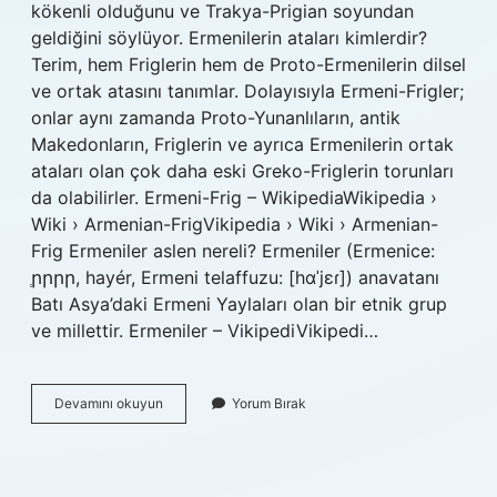
kökenli olduğunu ve Trakya-Prigian soyundan
geldiğini söylüyor. Ermenilerin ataları kimlerdir?
Terim, hem Friglerin hem de Proto-Ermenilerin dilsel
ve ortak atasını tanımlar. Dolayısıyla Ermeni-Frigler;
onlar aynı zamanda Proto-Yunanlıların, antik
Makedonların, Friglerin ve ayrıca Ermenilerin ortak
ataları olan çok daha eski Greko-Friglerin torunları
da olabilirler. Ermeni-Frig – WikipediaWikipedia ›
Wiki › Armenian-FrigVikipedia › Wiki › Armenian-
Frig Ermeniler aslen nereli? Ermeniler (Ermenice:
ְրրրր, hayér, Ermeni telaffuzu: [hɑˈjɛɾ]) anavatanı
Batı Asya’daki Ermeni Yaylaları olan bir etnik grup
ve millettir. Ermeniler – VikipediVikipedi…
Ermeniler
Devamını okuyun
Yorum Bırak
Kimin
Torunu