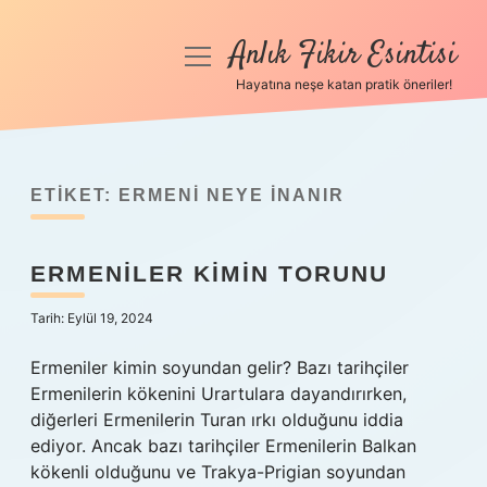
Anlık Fikir Esintisi
menüyü
aç
Hayatına neşe katan pratik öneriler!
Anasayfa
Gizlilik Politikası
ETIKET:
ERMENI NEYE INANIR
Yasal Uyarı
ERMENILER KIMIN TORUNU
Hakkımızda
Tarih: Eylül 19, 2024
Ermeniler kimin soyundan gelir? Bazı tarihçiler
Ermenilerin kökenini Urartulara dayandırırken,
diğerleri Ermenilerin Turan ırkı olduğunu iddia
ediyor. Ancak bazı tarihçiler Ermenilerin Balkan
kökenli olduğunu ve Trakya-Prigian soyundan