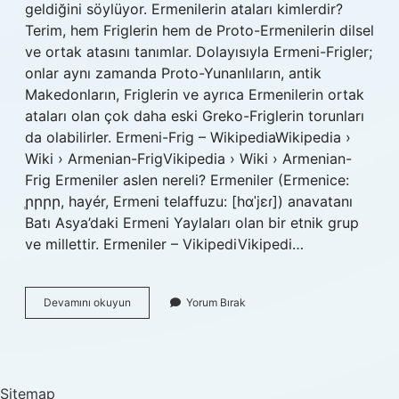
geldiğini söylüyor. Ermenilerin ataları kimlerdir?
Terim, hem Friglerin hem de Proto-Ermenilerin dilsel
ve ortak atasını tanımlar. Dolayısıyla Ermeni-Frigler;
onlar aynı zamanda Proto-Yunanlıların, antik
Makedonların, Friglerin ve ayrıca Ermenilerin ortak
ataları olan çok daha eski Greko-Friglerin torunları
da olabilirler. Ermeni-Frig – WikipediaWikipedia ›
Wiki › Armenian-FrigVikipedia › Wiki › Armenian-
Frig Ermeniler aslen nereli? Ermeniler (Ermenice:
ְրրրր, hayér, Ermeni telaffuzu: [hɑˈjɛɾ]) anavatanı
Batı Asya’daki Ermeni Yaylaları olan bir etnik grup
ve millettir. Ermeniler – VikipediVikipedi…
Ermeniler
Devamını okuyun
Yorum Bırak
Kimin
Torunu
Sitemap