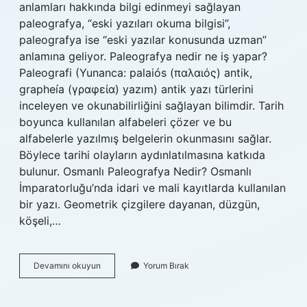
anlamları hakkında bilgi edinmeyi sağlayan
paleografya, “eski yazıları okuma bilgisi”,
paleografya ise “eski yazılar konusunda uzman”
anlamına geliyor. Paleografya nedir ne iş yapar?
Paleografi (Yunanca: palaiós (παλαιός) antik,
grapheía (γραφεία) yazım) antik yazı türlerini
inceleyen ve okunabilirliğini sağlayan bilimdir. Tarih
boyunca kullanılan alfabeleri çözer ve bu
alfabelerle yazılmış belgelerin okunmasını sağlar.
Böylece tarihi olayların aydınlatılmasına katkıda
bulunur. Osmanlı Paleografya Nedir? Osmanlı
İmparatorluğu’nda idari ve mali kayıtlarda kullanılan
bir yazı. Geometrik çizgilere dayanan, düzgün,
köşeli,…
Paleografi
Devamını okuyun
Yorum Bırak
Ile
Uğraşan
Kişiye