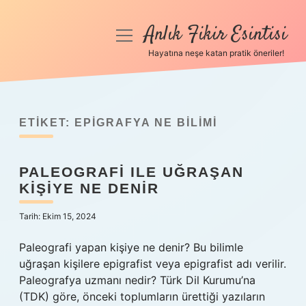
Anlık Fikir Esintisi
menüyü
aç
Hayatına neşe katan pratik öneriler!
Anasayfa
Gizlilik Politikası
ETIKET:
EPIGRAFYA NE BILIMI
Yasal Uyarı
PALEOGRAFI ILE UĞRAŞAN
Hakkımızda
KIŞIYE NE DENIR
Tarih: Ekim 15, 2024
Paleografi yapan kişiye ne denir? Bu bilimle
uğraşan kişilere epigrafist veya epigrafist adı verilir.
Paleografya uzmanı nedir? Türk Dil Kurumu’na
(TDK) göre, önceki toplumların ürettiği yazıların