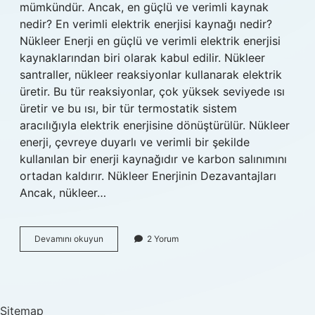
mümkündür. Ancak, en güçlü ve verimli kaynak
nedir? En verimli elektrik enerjisi kaynağı nedir?
Nükleer Enerji en güçlü ve verimli elektrik enerjisi
kaynaklarından biri olarak kabul edilir. Nükleer
santraller, nükleer reaksiyonlar kullanarak elektrik
üretir. Bu tür reaksiyonlar, çok yüksek seviyede ısı
üretir ve bu ısı, bir tür termostatik sistem
aracılığıyla elektrik enerjisine dönüştürülür. Nükleer
enerji, çevreye duyarlı ve verimli bir şekilde
kullanılan bir enerji kaynağıdır ve karbon salınımını
ortadan kaldırır. Nükleer Enerjinin Dezavantajları
Ancak, nükleer…
En
Devamını okuyun
2 Yorum
güçlü
elektrik
enerjisi
kaynağı
nedir
Sitemap