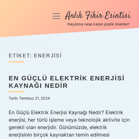
Anlık Fikir Esintisi
menüyü
aç
Hayatına neşe katan pratik öneriler!
Anasayfa
Gizlilik Politikası
ETIKET:
ENERJISI
Yasal Uyarı
EN GÜÇLÜ ELEKTRIK ENERJISI
Hakkımızda
KAYNAĞI NEDIR
Tarih: Temmuz 21, 2024
En Güçlü Elektrik Enerjisi Kaynağı Nedir? Elektrik
enerjisi, her türlü işleme veya teknolojik aktivite için
gerekli olan enerjidir. Günümüzde, elektrik
enerjisinin birçok kaynaktan temin edilmesi