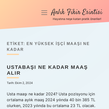
Anlık Fikir Esintisi
menüyü
aç
Hayatına neşe katan pratik öneriler!
Anasayfa
Gizlilik Politikası
ETIKET:
EN YÜKSEK IŞÇI MAAŞI NE
Yasal Uyarı
KADAR
Hakkımızda
USTABAŞI NE KADAR MAAŞ
ALIR
Tarih: Ekim 2, 2024
Usta maaşı ne kadar 2024? Usta pozisyonu için
ortalama aylık maaş 2024 yılında 40 bin 385 TL
olurken, 2023 yılında bu ortalama 23 TL olacak.