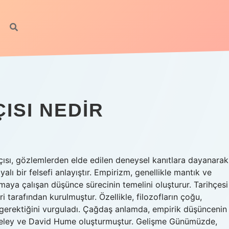
ISI NEDIR
açısı, gözlemlerden elde edilen deneysel kanıtlara dayanarak
lı bir felsefi anlayıştır. Empirizm, genellikle mantık ve
aya çalışan düşünce sürecinin temelini oluşturur. Tarihçesi
i tarafından kurulmuştur. Özellikle, filozofların çoğu,
 gerektiğini vurguladı. Çağdaş anlamda, empirik düşüncenin
erkeley ve David Hume oluşturmuştur. Gelişme Günümüzde,