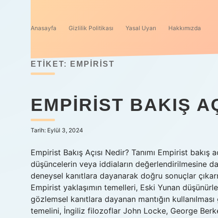
Anasayfa
Gizlilik Politikası
Yasal Uyarı
Hakkımızda
ETIKET:
EMPIRIST
EMPIRIST BAKIŞ AÇ
Tarih: Eylül 3, 2024
Empirist Bakış Açısı Nedir? Tanımı Empirist bakış 
düşüncelerin veya iddiaların değerlendirilmesine daya
deneysel kanıtlara dayanarak doğru sonuçlar çıkarm
Empirist yaklaşımın temelleri, Eski Yunan düşünürler
gözlemsel kanıtlara dayanan mantığın kullanılması
temelini, İngiliz filozoflar John Locke, George B