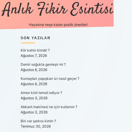
Anlık Fikir Esintisi
Hayatına neşe katan pratik öneriler!
SIDEBAR
SON YAZILAR
ilbet mobil giriş
betexpergiris.c
Kör kahin kimdir ?
Ağustos 7, 2026
Demir soğukta genleşir mi ?
Ağustos 6, 2026
Kumaştan yapışkan izi nasıl geçer ?
Ağustos 6, 2026
Amon kimi temsil ediyor ?
Ağustos 3, 2026
Abkant makinesi ne için kullanılır ?
Ağustos 3, 2026
Biri var şarkısı kimin ?
Temmuz 30, 2026