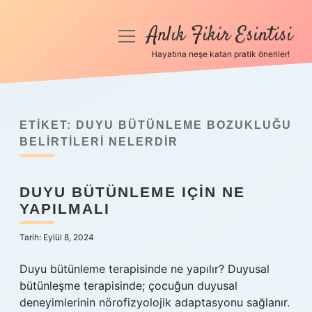
Anlık Fikir Esintisi
menüyü
aç
Hayatına neşe katan pratik öneriler!
Anasayfa
Gizlilik Politikası
ETIKET:
DUYU BÜTÜNLEME BOZUKLUĞU
Yasal Uyarı
BELIRTILERI NELERDIR
Hakkımızda
DUYU BÜTÜNLEME IÇIN NE
YAPILMALI
Tarih: Eylül 8, 2024
Duyu bütünleme terapisinde ne yapılır? Duyusal
bütünleşme terapisinde; çocuğun duyusal
deneyimlerinin nörofizyolojik adaptasyonu sağlanır.