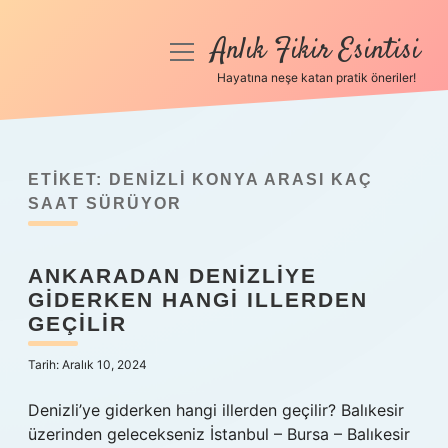
Anlık Fikir Esintisi
menüyü
aç
Hayatına neşe katan pratik öneriler!
Anasayfa
Gizlilik Politikası
ETIKET:
DENIZLI KONYA ARASI KAÇ
Yasal Uyarı
SAAT SÜRÜYOR
Hakkımızda
ANKARADAN DENIZLIYE
GIDERKEN HANGI ILLERDEN
GEÇILIR
Tarih: Aralık 10, 2024
Denizli’ye giderken hangi illerden geçilir? Balıkesir
üzerinden gelecekseniz İstanbul – Bursa – Balıkesir