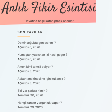
Anlık Fikir Esintisi
Hayatına neşe katan pratik öneriler!
SIDEBAR
SON YAZILAR
ilbet mobil giriş
betexpergiris.c
Demir soğukta genleşir mi ?
Ağustos 6, 2026
Kumaştan yapışkan izi nasıl geçer ?
Ağustos 6, 2026
Amon kimi temsil ediyor ?
Ağustos 3, 2026
Abkant makinesi ne için kullanılır ?
Ağustos 3, 2026
Biri var şarkısı kimin ?
Temmuz 30, 2026
Hangi kanser yorgunluk yapar ?
Temmuz 29, 2026