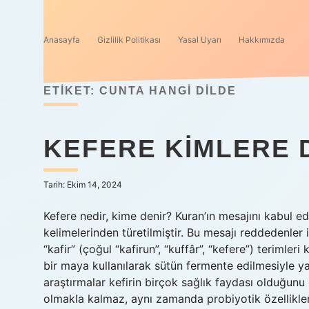
Anasayfa
Gizlilik Politikası
Yasal Uyarı
Hakkımızda
ETIKET:
CUNTA HANGI DILDE
KEFERE KIMLERE 
Tarih: Ekim 14, 2024
Kefere nedir, kime denir? Kuran’ın mesajını kabul ed
kelimelerinden türetilmiştir. Bu mesajı reddedenler 
“kafir” (çoğul “kafirun”, “kuffâr”, “kefere”) terimleri 
bir maya kullanılarak sütün fermente edilmesiyle yap
araştırmalar kefirin birçok sağlık faydası olduğunu
olmakla kalmaz, aynı zamanda probiyotik özellikler