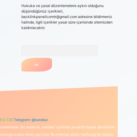
Hukuka ve yasal düzenlemelere aykırı olduğunu
düşündüğünüz içerikleri,
backlinkpanelicomtr@gmail.com
adresine bildirmeniz
halinde, ilgili içerikler yasal süre içerisinde sitemizden
kaldırılacaktır.
Arama
6 0 726
Telegram: @karabul
ermektedir. Bu nedenle, sitedeki içerikleri proaktif olarak denetleme
uğu kabul etmiş sayılırlar. Bu internet sitesi, herhangi bir marka,