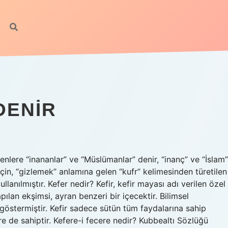
DENIR
enlere “inananlar” ve “Müslümanlar” denir, “inanç” ve “İslam”
için, “gizlemek” anlamına gelen “kufr” kelimesinden türetilen
kullanılmıştır. Kefer nedir? Kefir, kefir mayası adı verilen özel
ılan ekşimsi, ayran benzeri bir içecektir. Bilimsel
 göstermiştir. Kefir sadece sütün tüm faydalarına sahip
e de sahiptir. Kefere-i fecere nedir? Kubbealtı Sözlüğü