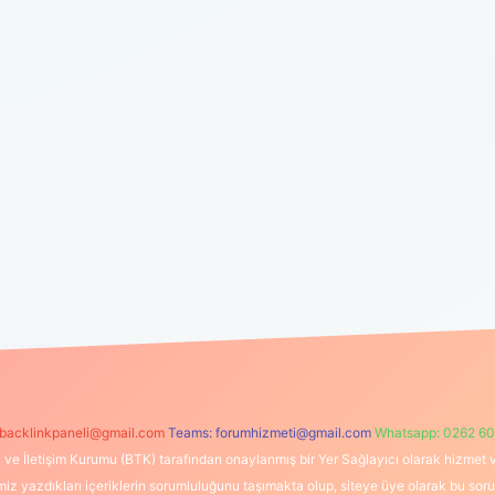
backlinkpaneli@gmail.com
Teams:
forumhizmeti@gmail.com
Whatsapp: 0262 60
i ve İletişim Kurumu (BTK) tarafından onaylanmış bir Yer Sağlayıcı olarak hizmet v
azdıkları içeriklerin sorumluluğunu taşımakta olup, siteye üye olarak bu sorumlul