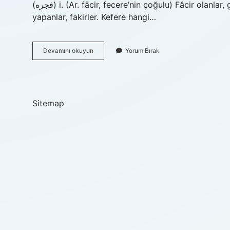
(ﻓﺠﺮﻩ) i. (Ar. fācir, fecere’nin çoğulu) Fâcir olanlar, günahkâr ve sefahat düşkünleri, sefahat ve ahlaksızlık
yapanlar, fakirler. Kefere hangi…
Kefere
Devamını okuyun
Yorum Bırak
Kimlere
Denir
Sitemap