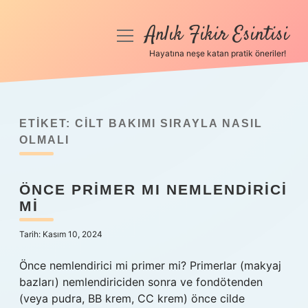
Anlık Fikir Esintisi
menüyü
aç
Hayatına neşe katan pratik öneriler!
Anasayfa
Gizlilik Politikası
ETIKET:
CILT BAKIMI SIRAYLA NASIL
Yasal Uyarı
OLMALI
Hakkımızda
ÖNCE PRIMER MI NEMLENDIRICI
MI
Tarih: Kasım 10, 2024
Önce nemlendirici mi primer mi? Primerlar (makyaj
bazları) nemlendiriciden sonra ve fondötenden
(veya pudra, BB krem, CC krem) önce cilde