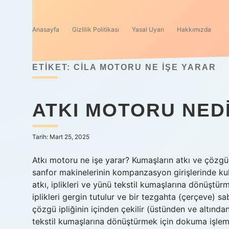
Anasayfa
Gizlilik Politikası
Yasal Uyarı
Hakkımızda
ETIKET:
CILA MOTORU NE IŞE YARAR
ATKI MOTORU NED
Tarih: Mart 25, 2025
Atkı motoru ne işe yarar? Kumaşların atkı ve çözgü i
sanfor makinelerinin kompanzasyon girişlerinde kul
atkı, iplikleri ve yünü tekstil kumaşlarına dönüştür
iplikleri gergin tutulur ve bir tezgahta (çerçeve) sabi
çözgü ipliğinin içinden çekilir (üstünden ve altından
tekstil kumaşlarına dönüştürmek için dokuma işlemini