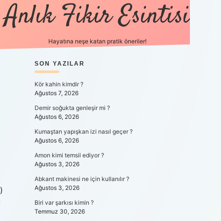
Anlık Fikir Esintisi
Hayatına neşe katan pratik öneriler!
SIDEBAR
SON YAZILAR
ilbet mobil giriş
betexpergiris.
Kör kahin kimdir ?
Ağustos 7, 2026
Demir soğukta genleşir mi ?
Ağustos 6, 2026
Kumaştan yapışkan izi nasıl geçer ?
Ağustos 6, 2026
Amon kimi temsil ediyor ?
Ağustos 3, 2026
Abkant makinesi ne için kullanılır ?
Ağustos 3, 2026
)
ü
Biri var şarkısı kimin ?
Temmuz 30, 2026