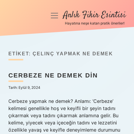
Anlık Fikir Esintisi
menüyü
aç
Hayatına neşe katan pratik öneriler!
Anasayfa
Gizlilik Politikası
ETIKET:
ÇELINÇ YAPMAK NE DEMEK
Yasal Uyarı
CERBEZE NE DEMEK DIN
Hakkımızda
Tarih: Eylül 9, 2024
Cerbeze yapmak ne demek? Anlamı: ‘Cerbeze’
kelimesi genellikle hoş ve keyifli bir şeyin tadını
çıkarmak veya tadını çıkarmak anlamına gelir. Bu
kelime, yiyecek veya içeceğin tadını ve lezzetini
özellikle yavaş ve keyifle deneyimleme durumunu