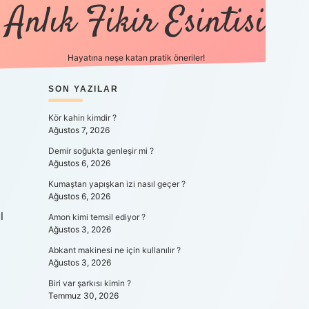
Anlık Fikir Esintisi
Hayatına neşe katan pratik öneriler!
SIDEBAR
SON YAZILAR
ilbet mobil giriş
betexpergiris.ca
Kör kahin kimdir ?
Ağustos 7, 2026
Demir soğukta genleşir mi ?
Ağustos 6, 2026
Kumaştan yapışkan izi nasıl geçer ?
Ağustos 6, 2026
l
Amon kimi temsil ediyor ?
Ağustos 3, 2026
Abkant makinesi ne için kullanılır ?
Ağustos 3, 2026
Biri var şarkısı kimin ?
Temmuz 30, 2026