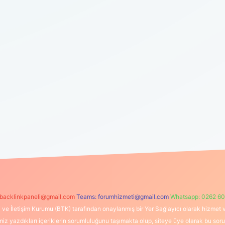
backlinkpaneli@gmail.com
Teams:
forumhizmeti@gmail.com
Whatsapp: 0262 60
i ve İletişim Kurumu (BTK) tarafından onaylanmış bir Yer Sağlayıcı olarak hizmet v
azdıkları içeriklerin sorumluluğunu taşımakta olup, siteye üye olarak bu sorumlul