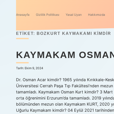
Anasayfa
Gizlilik Politikası
Yasal Uyarı
Hakkımızda
ETIKET:
BOZKURT KAYMAKAMI KIMDIR
KAYMAKAM OSMAN
Tarih: Ekim 9, 2024
Dr. Osman Acar kimdir? 1965 yılında Kırıkkale-Kesk
Üniversitesi Cerrah Paşa Tıp Fakültesi’nden mezun
tamamladı. Kaymakam Osman Kurt kimdir? 3 Mart
orta öğrenimini Erzurum’da tamamladı. 2019 yılında
bölümünden mezun olan Kaymakam KURT, 2020 yılın
Uğurlu Kaymakam kimdir? 04 Eylül 2021 tarihinden 