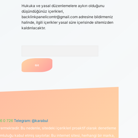
Hukuka ve yasal düzenlemelere aykırı olduğunu
düşündüğünüz içerikleri,
backlinkpanelicomtr@gmail.com
adresine bildirmeniz
halinde, ilgili içerikler yasal süre içerisinde sitemizden
kaldırılacaktır.
Arama
6 0 726
Telegram: @karabul
ermektedir. Bu nedenle, sitedeki içerikleri proaktif olarak denetleme
uğu kabul etmiş sayılırlar. Bu internet sitesi, herhangi bir marka,