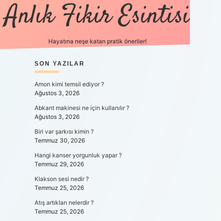
Anlık Fikir Esintisi
Hayatına neşe katan pratik öneriler!
SIDEBAR
SON YAZILAR
ilbet mobil giriş
betexpergiris.
Amon kimi temsil ediyor ?
Ağustos 3, 2026
Abkant makinesi ne için kullanılır ?
Ağustos 3, 2026
Biri var şarkısı kimin ?
Temmuz 30, 2026
Hangi kanser yorgunluk yapar ?
Temmuz 29, 2026
Klakson sesi nedir ?
Temmuz 25, 2026
Atış artıkları nelerdir ?
Temmuz 25, 2026