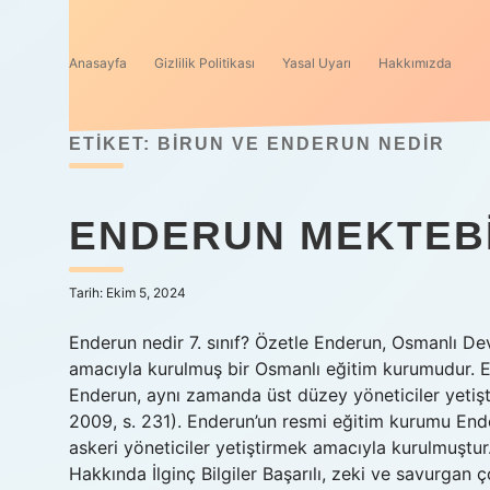
Anasayfa
Gizlilik Politikası
Yasal Uyarı
Hakkımızda
ETIKET:
BIRUN VE ENDERUN NEDIR
ENDERUN MEKTEBI
Tarih: Ekim 5, 2024
Enderun nedir 7. sınıf? Özetle Enderun, Osmanlı Dev
amacıyla kurulmuş bir Osmanlı eğitim kurumudur. E
Enderun, aynı zamanda üst düzey yöneticiler yetişti
2009, s. 231). Enderun’un resmi eğitim kurumu Ende
askeri yöneticiler yetiştirmek amacıyla kurulmuşt
Hakkında İlginç Bilgiler Başarılı, zeki ve savurgan 