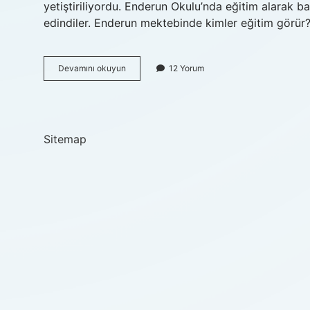
yetiştiriliyordu. Enderun Okulu’nda eğitim alarak ba
edindiler. Enderun mektebinde kimler eğitim görür
Enderun
Devamını okuyun
12 Yorum
Mektebi
Nedir
Kısa
Özet
Sitemap