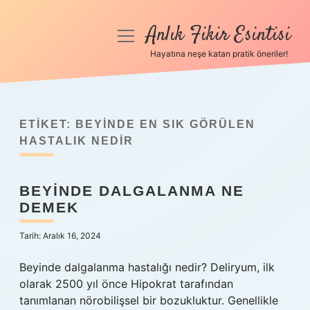
Anlık Fikir Esintisi
menüyü
aç
Hayatına neşe katan pratik öneriler!
Anasayfa
Gizlilik Politikası
ETIKET:
BEYINDE EN SIK GÖRÜLEN
Yasal Uyarı
HASTALIK NEDIR
Hakkımızda
BEYINDE DALGALANMA NE
DEMEK
Tarih: Aralık 16, 2024
Beyinde dalgalanma hastalığı nedir? Deliryum, ilk
olarak 2500 yıl önce Hipokrat tarafından
tanımlanan nörobilişsel bir bozukluktur. Genellikle