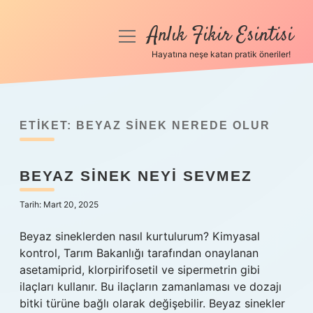
Anlık Fikir Esintisi
menüyü
aç
Hayatına neşe katan pratik öneriler!
Anasayfa
Gizlilik Politikası
ETIKET:
BEYAZ SINEK NEREDE OLUR
Yasal Uyarı
BEYAZ SINEK NEYI SEVMEZ
Hakkımızda
Tarih: Mart 20, 2025
Beyaz sineklerden nasıl kurtulurum? Kimyasal
kontrol, Tarım Bakanlığı tarafından onaylanan
asetamiprid, klorpirifosetil ve sipermetrin gibi
ilaçları kullanır. Bu ilaçların zamanlaması ve dozajı
bitki türüne bağlı olarak değişebilir. Beyaz sinekler