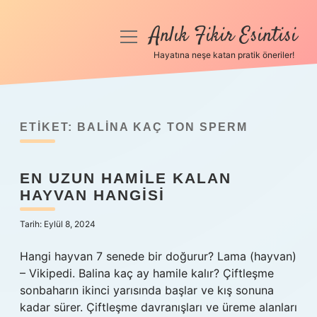
Anlık Fikir Esintisi
menüyü
aç
Hayatına neşe katan pratik öneriler!
Anasayfa
Gizlilik Politikası
ETIKET:
BALINA KAÇ TON SPERM
Yasal Uyarı
EN UZUN HAMILE KALAN
Hakkımızda
HAYVAN HANGISI
Tarih: Eylül 8, 2024
Hangi hayvan 7 senede bir doğurur? Lama (hayvan)
– Vikipedi. Balina kaç ay hamile kalır? Çiftleşme
sonbaharın ikinci yarısında başlar ve kış sonuna
kadar sürer. Çiftleşme davranışları ve üreme alanları