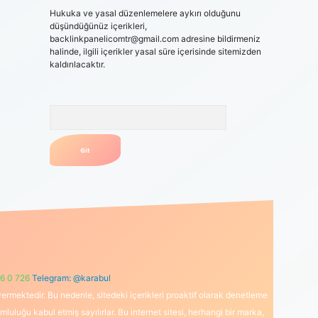
Hukuka ve yasal düzenlemelere aykırı olduğunu
düşündüğünüz içerikleri,
backlinkpanelicomtr@gmail.com
adresine bildirmeniz
halinde, ilgili içerikler yasal süre içerisinde sitemizden
kaldırılacaktır.
Arama
6 0 726
Telegram: @karabul
ermektedir. Bu nedenle, sitedeki içerikleri proaktif olarak denetleme
uğu kabul etmiş sayılırlar. Bu internet sitesi, herhangi bir marka,