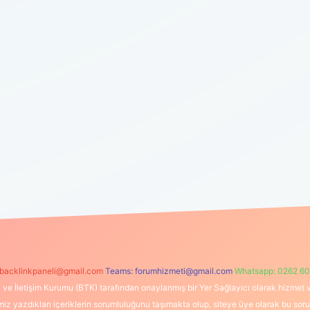
backlinkpaneli@gmail.com
Teams:
forumhizmeti@gmail.com
Whatsapp: 0262 60
i ve İletişim Kurumu (BTK) tarafından onaylanmış bir Yer Sağlayıcı olarak hizmet v
azdıkları içeriklerin sorumluluğunu taşımakta olup, siteye üye olarak bu sorumlul