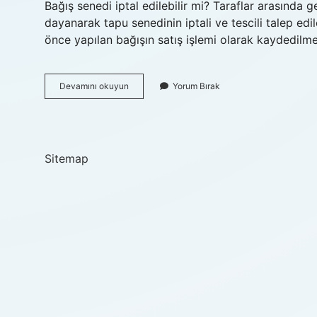
Bağış senedi iptal edilebilir mi? Taraflar arasında g
dayanarak tapu senedinin iptali ve tescili talep 
önce yapılan bağışın satış işlemi olarak kaydedilme
Babadan
Devamını okuyun
Yorum Bırak
Oğluna
Verilen
Tapu
Bozulur
Mu
Sitemap