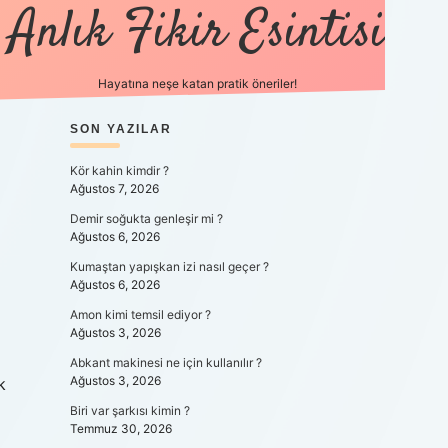
Anlık Fikir Esintisi
Hayatına neşe katan pratik öneriler!
SIDEBAR
SON YAZILAR
ilbet mobil giriş
Kör kahin kimdir ?
Ağustos 7, 2026
Demir soğukta genleşir mi ?
Ağustos 6, 2026
Kumaştan yapışkan izi nasıl geçer ?
Ağustos 6, 2026
Amon kimi temsil ediyor ?
Ağustos 3, 2026
Abkant makinesi ne için kullanılır ?
Ağustos 3, 2026
k
Biri var şarkısı kimin ?
Temmuz 30, 2026