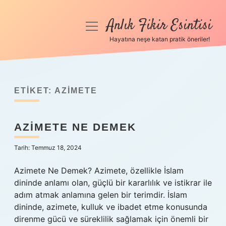
Anlık Fikir Esintisi
menüyü
aç
Hayatına neşe katan pratik öneriler!
Anasayfa
Gizlilik Politikası
ETIKET:
AZIMETE
Yasal Uyarı
AZIMETE NE DEMEK
Hakkımızda
Tarih: Temmuz 18, 2024
Azimete Ne Demek? Azimete, özellikle İslam
dininde anlamı olan, güçlü bir kararlılık ve istikrar ile
adım atmak anlamına gelen bir terimdir. İslam
dininde, azimete, kulluk ve ibadet etme konusunda
direnme gücü ve süreklilik sağlamak için önemli bir