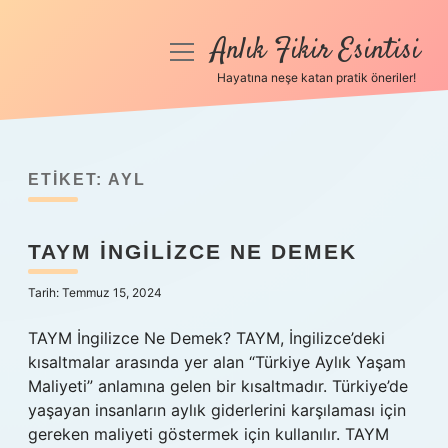
Anlık Fikir Esintisi
menüyü
aç
Hayatına neşe katan pratik öneriler!
Anasayfa
Gizlilik Politikası
ETIKET:
AYL
Yasal Uyarı
TAYM INGILIZCE NE DEMEK
Hakkımızda
Tarih: Temmuz 15, 2024
TAYM İngilizce Ne Demek? TAYM, İngilizce’deki
kısaltmalar arasında yer alan “Türkiye Aylık Yaşam
Maliyeti” anlamına gelen bir kısaltmadır. Türkiye’de
yaşayan insanların aylık giderlerini karşılaması için
gereken maliyeti göstermek için kullanılır. TAYM