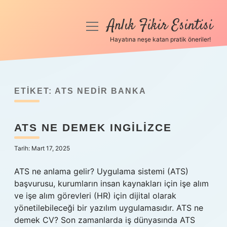
Anlık Fikir Esintisi
menüyü
aç
Hayatına neşe katan pratik öneriler!
Anasayfa
Gizlilik Politikası
ETIKET:
ATS NEDIR BANKA
Yasal Uyarı
ATS NE DEMEK INGILIZCE
Hakkımızda
Tarih: Mart 17, 2025
ATS ne anlama gelir? Uygulama sistemi (ATS)
başvurusu, kurumların insan kaynakları için işe alım
ve işe alım görevleri (HR) için dijital olarak
yönetilebileceği bir yazılım uygulamasıdır. ATS ne
demek CV? Son zamanlarda iş dünyasında ATS