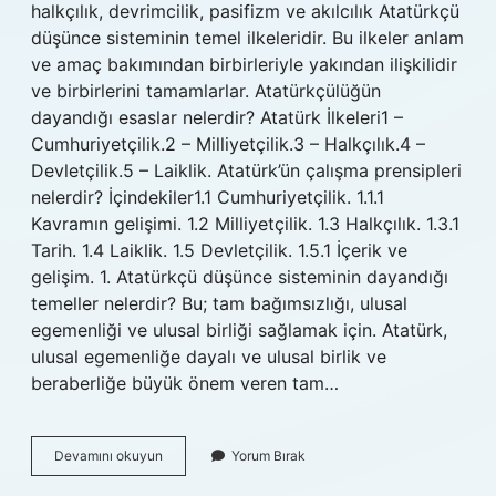
halkçılık, devrimcilik, pasifizm ve akılcılık Atatürkçü
düşünce sisteminin temel ilkeleridir. Bu ilkeler anlam
ve amaç bakımından birbirleriyle yakından ilişkilidir
ve birbirlerini tamamlarlar. Atatürkçülüğün
dayandığı esaslar nelerdir? Atatürk İlkeleri1 –
Cumhuriyetçilik.2 – Milliyetçilik.3 – Halkçılık.4 –
Devletçilik.5 – Laiklik. Atatürk’ün çalışma prensipleri
nelerdir? İçindekiler1.1 Cumhuriyetçilik. 1.1.1
Kavramın gelişimi. 1.2 Milliyetçilik. 1.3 Halkçılık. 1.3.1
Tarih. 1.4 Laiklik. 1.5 Devletçilik. 1.5.1 İçerik ve
gelişim. 1. Atatürkçü düşünce sisteminin dayandığı
temeller nelerdir? Bu; tam bağımsızlığı, ulusal
egemenliği ve ulusal birliği sağlamak için. Atatürk,
ulusal egemenliğe dayalı ve ulusal birlik ve
beraberliğe büyük önem veren tam…
Atatürkçülüğün
Devamını okuyun
Yorum Bırak
Dayandığı
Prensipler