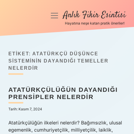
Anlık Fikir Esintisi
menüyü
aç
Hayatına neşe katan pratik öneriler!
Anasayfa
Gizlilik Politikası
ETIKET:
ATATÜRKÇÜ DÜŞÜNCE
Yasal Uyarı
SISTEMININ DAYANDIĞI TEMELLER
NELERDIR
Hakkımızda
ATATÜRKÇÜLÜĞÜN DAYANDIĞI
PRENSIPLER NELERDIR
Tarih: Kasım 7, 2024
Atatürkçülüğün ilkeleri nelerdir? Bağımsızlık, ulusal
egemenlik, cumhuriyetçilik, milliyetçilik, laiklik,