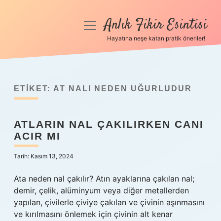
Anlık Fikir Esintisi
menüyü
aç
Hayatına neşe katan pratik öneriler!
Anasayfa
Gizlilik Politikası
ETIKET:
AT NALI NEDEN UĞURLUDUR
Yasal Uyarı
ATLARIN NAL ÇAKILIRKEN CANI
Hakkımızda
ACIR MI
Tarih: Kasım 13, 2024
Ata neden nal çakılır? Atın ayaklarına çakılan nal;
demir, çelik, alüminyum veya diğer metallerden
yapılan, çivilerle çiviye çakılan ve çivinin aşınmasını
ve kırılmasını önlemek için çivinin alt kenar