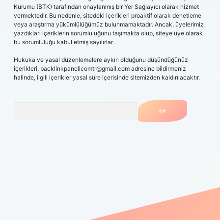
Kurumu (BTK) tarafından onaylanmış bir Yer Sağlayıcı olarak hizmet
vermektedir. Bu nedenle, sitedeki içerikleri proaktif olarak denetleme
veya araştırma yükümlülüğümüz bulunmamaktadır. Ancak, üyelerimiz
yazdıkları içeriklerin sorumluluğunu taşımakta olup, siteye üye olarak
bu sorumluluğu kabul etmiş sayılırlar.
Hukuka ve yasal düzenlemelere aykırı olduğunu düşündüğünüz
içerikleri,
backlinkpanelicomtr@gmail.com
adresine bildirmeniz
halinde, ilgili içerikler yasal süre içerisinde sitemizden kaldırılacaktır.
Arama
obil giriş
betexpergiris.casino
betexper güncel giriş