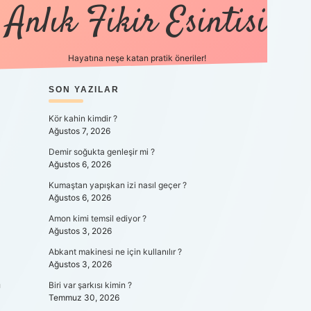
Anlık Fikir Esintisi
Hayatına neşe katan pratik öneriler!
SIDEBAR
SON YAZILAR
ilbet mobil giriş
Kör kahin kimdir ?
Ağustos 7, 2026
Demir soğukta genleşir mi ?
Ağustos 6, 2026
Kumaştan yapışkan izi nasıl geçer ?
Ağustos 6, 2026
Amon kimi temsil ediyor ?
Ağustos 3, 2026
Abkant makinesi ne için kullanılır ?
Ağustos 3, 2026
n
Biri var şarkısı kimin ?
Temmuz 30, 2026