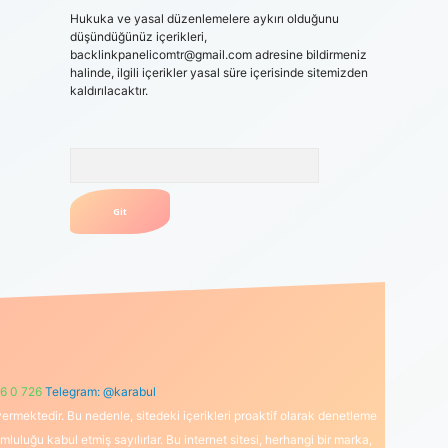
Hukuka ve yasal düzenlemelere aykırı olduğunu
düşündüğünüz içerikleri,
backlinkpanelicomtr@gmail.com
adresine bildirmeniz
halinde, ilgili içerikler yasal süre içerisinde sitemizden
kaldırılacaktır.
Arama
6 0 726
Telegram: @karabul
ermektedir. Bu nedenle, sitedeki içerikleri proaktif olarak denetleme
uğu kabul etmiş sayılırlar. Bu internet sitesi, herhangi bir marka,