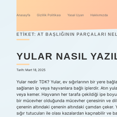
Anasayfa
Gizlilik Politikası
Yasal Uyarı
Hakkımızda
ETIKET:
AT BAŞLIĞININ PARÇALARI NE
YULAR NASIL YAZI
Tarih: Mart 18, 2025
Yular nedir TDK? Yular, ev sığırlarının bir yere ba
sağlanan ip veya hayvanlara bağlı iplerdir. Atın yul
veya kemer. Hayvanın her tarafa çekildiği ipe boyun 
bir mücevher olduğunda mücevher çenesinin ve dili
çenenin altındaki çenenin altındaki çamdan çeker. Y
sığır tutucuları ile olası kazalardan kaçınabilir ve