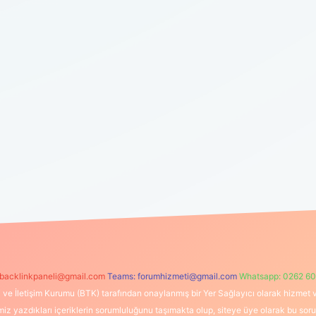
backlinkpaneli@gmail.com
Teams:
forumhizmeti@gmail.com
Whatsapp: 0262 60
i ve İletişim Kurumu (BTK) tarafından onaylanmış bir Yer Sağlayıcı olarak hizmet v
azdıkları içeriklerin sorumluluğunu taşımakta olup, siteye üye olarak bu sorumlul