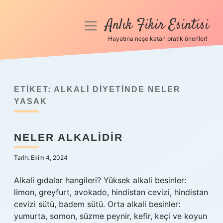
Anlık Fikir Esintisi
menüyü
aç
Hayatına neşe katan pratik öneriler!
Anasayfa
Gizlilik Politikası
ETIKET:
ALKALI DIYETINDE NELER
Yasal Uyarı
YASAK
Hakkımızda
NELER ALKALIDIR
Tarih: Ekim 4, 2024
Alkali gıdalar hangileri? Yüksek alkali besinler:
limon, greyfurt, avokado, hindistan cevizi, hindistan
cevizi sütü, badem sütü. Orta alkali besinler:
yumurta, somon, süzme peynir, kefir, keçi ve koyun